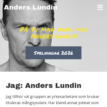
Anders Lundin
På tu man hand med
Anders Lundin
Spelningar 2026
Spelningar 2026
Spelningar 2026
Spelningar 2026
Jag: Anders Lundin
Jag tillhör väl gruppen av yrkesarbetare som brukar
tituleras mångsysslare. Har bland annat jobbat som