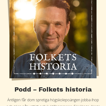
Podd – Folkets historia
Äntligen får dom spretiga högskolepoängen jobba ihop