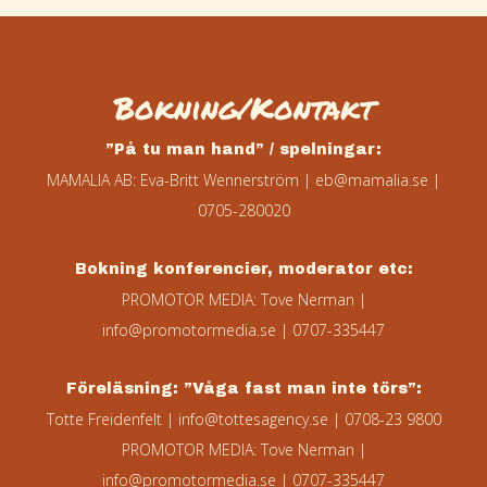
Bokning/Kontakt
”På tu man hand” / spelningar:
MAMALIA AB: Eva-Britt Wennerström |
eb@mamalia.se
|
0705-280020
Bokning konferencier, moderator etc:
PROMOTOR MEDIA: Tove Nerman |
info@promotormedia.se
| 0707-335447
Föreläsning: ”Våga fast man inte törs”:
Totte Freidenfelt |
info@tottesagency.se
| 0708-23 9800
PROMOTOR MEDIA: Tove Nerman |
info@promotormedia.se
| 0707-335447